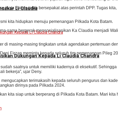
se-Kota Batam telah bersepakat atas perintah DPP. Tugas kit
sakar Li Claudia
esmi kita hidupkan menuju pemenangan Pilkada Kota Batam.
sama-sama bergerak mensosialisasikan Ka Claudia menjadi Wal
er di masing-masing tingkatan untuk agendakan pertemuan de
ni Firzan meminta kepada seluruh tim pemenangan Pileg 2024
asikan Dukungan Kepada Li Claudia Chandra
sudah saatnya untuk memiliki kadernya di eksekutif. Sehingga 
i bekerja”, ujar Deny.
t, mengucapkan terimakasih kepada seluruh pengurus dan kader 
ngkan dirinya pada Pilkada 2024.
kan kita siap untuk berperang di Pilkada Kota Batam. Mari kita 
m