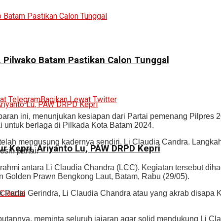
a, Pilwako Batam Pastikan Calon Tunggal
at Telegram
Bagikan Lewat Twitter
ran ini, menunjukan kesiapan dari Partai pemenang Pilpres 2
i untuk berlaga di Pilkada Kota Batam 2024.
i telah mengusung kadernya sendiri, Li Claudia Candra. Lang
r Kepri, Ariyanto Lu, PAW DRPD Kepri
sin partai.
ahmi antara Li Claudia Chandra (LCC). Kegiatan tersebut diha
an Golden Prawn Bengkong Laut, Batam, Rabu (29/05).
k Partai Gerindra, Li Claudia Chandra atau yang akrab disapa 
utannya, meminta seluruh jajaran agar solid mendukung Li Cl