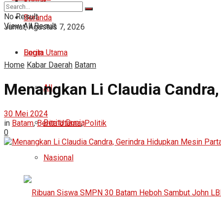
Kontak
No Result
Beranda
View All Result
Jumat, Agustus 7, 2026
Login
Berita Utama
Home
Kabar Daerah
Batam
Menangkan Li Claudia Candra,
All
30 Mei 2024
Berita Dunia
in
Batam
,
Berita Utama
,
Politik
0
Nasional