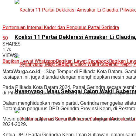
Pertemuan Internal Kader dan Pengurus Partai Gerindra
Koalisi 11 Partai Deklarasi Amsakar-Li Claudi
50
SHARES
1.7k
VIEWS
Bagikan Lewat Whatsapp
Bagikan Lewat Facebook
Bagikan Lew
MataWarga.co.id
– Siap Tempur di Pilkada Kota Batam. Gamba
kesiapan ini, juga ditandai dengan menghidupkan mesin parta
Pada Pilkada Kota Batam 2024, Partai Gerindra secara resm
Nyannyang, Maju Sebagai Calon Wakil Gubernu
di Pilkada Kota Batam, Partai Gerindra terus menghidupkan me
Dalam menghidupkan mesin partai, Gerindra menggelar silatur
Batam dan pengurus DPD Gerindra Provinsi Kepri, di Restor
Mesin politik ini dipanaskan untuk memenangkan kader terbai
2024-2029.
Ketua DPD Partai Gerindra Kepri, Iman Sutiawan, dalam samb