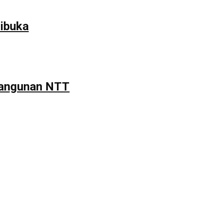
ibuka
mbangunan NTT