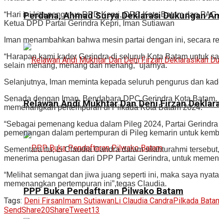
“Hari ini kita pengurus DPD Kepri, DPC Kota Batam dan PAC 
Perdana, Ahmad Surya Deklarasi Dukungan Am
Ketua DPD Partai Gerindra Kepri, Iman Sutiawan
Iman menambahkan bahwa mesin partai dengan ini, secara r
“Harapan kami kader Gerindra di seluruh Kota Batam untuk 
selain menang, menang dan menang,” ujarnya.
Selanjutnya, Iman meminta kepada seluruh pengurus dan kad
Senada dengan Iman, Bendahara DPC Gerindra Kota Batam, De
Relawan Andi Mukhtar Dan Deni Firzan Deklar
memenangkan pertempuran di Pilkada Kota Batam 2024.
“Sebagai pemenang kedua dalam Pileg 2024, Partai Gerindra 
pemenangan dalam pertempuran di Pileg kemarin untuk kembal
Sementara itu, Li Claudia Candra dalam silahturahmi tersebu
menerima penugasan dari DPP Partai Gerindra, untuk memena
“Melihat semangat dan jiwa juang seperti ini, maka saya nyata
memenangkan pertempuran ini”,tegas Claudia.
PPP Buka Pendaftaran Pilwako Batam
Tags:
Deni Firsan
Imam Sutiawan
Li Claudia Candra
Pilkada Bata
Send
Share
20
Share
Tweet
13