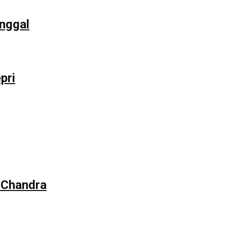
unggal
pri
 Chandra