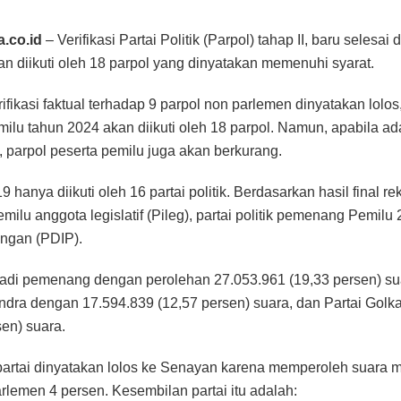
.co.id
– Verifikasi Partai Politik (Parpol) tahap II, baru selesa
an diikuti oleh 18 parpol yang dinyatakan memenuhi syarat.
rifikasi faktual terhadap 9 parpol non parlemen dinyatakan lolo
milu tahun 2024 akan diikuti oleh 18 parpol. Namun, apabila ad
, parpol peserta pemilu juga akan berkurang.
 hanya diikuti oleh 16 partai politik. Berdasarkan hasil final re
emilu anggota legislatif (Pileg), partai politik pemenang Pemilu
ngan (PDIP).
di pemenang dengan perolehan 27.053.961 (19,33 persen) sua
indra dengan 17.594.839 (12,57 persen) suara, dan Partai Golk
sen) suara.
artai dinyatakan lolos ke Senayan karena memperoleh suara m
lemen 4 persen. Kesembilan partai itu adalah: