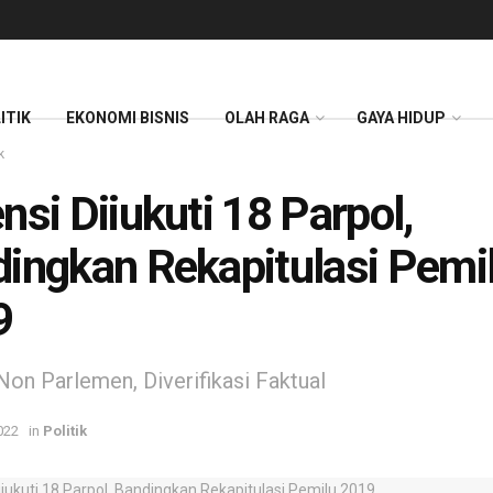
ITIK
EKONOMI BISNIS
OLAH RAGA
GAYA HIDUP
k
nsi Diiukuti 18 Parpol,
ingkan Rekapitulasi Pemi
9
 Non Parlemen, Diverifikasi Faktual
022
in
Politik