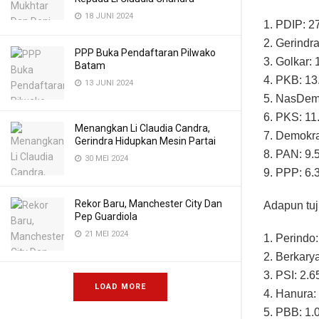
18 JUNI 2024
1. PDIP: 2
2. Gerindr
PPP Buka Pendaftaran Pilwako
3. Golkar:
Batam
4. PKB: 13
13 JUNI 2024
5. NasDem:
6. PKS: 11
Menangkan Li Claudia Candra,
7. Demokra
Gerindra Hidupkan Mesin Partai
8. PAN: 9.
30 MEI 2024
9. PPP: 6.
Rekor Baru, Manchester City Dan
Adapun tuj
Pep Guardiola
21 MEI 2024
1. Perindo:
2. Berkarya
3. PSI: 2.6
LOAD MORE
4. Hanura:
5. PBB: 1.