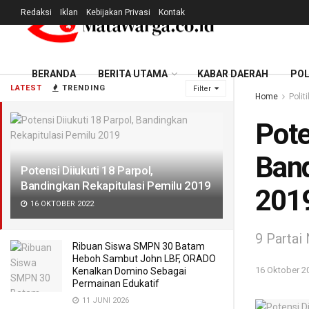
Redaksi
Iklan
Kebijakan Privasi
Kontak
BERANDA
BERITA UTAMA
KABAR DAERAH
POL
LATEST
TRENDING
Filter
Home
Politi
Pote
Band
Potensi Diiukuti 18 Parpol,
Bandingkan Rekapitulasi Pemilu 2019
201
16 OKTOBER 2022
9 Partai
Ribuan Siswa SMPN 30 Batam
Heboh Sambut John LBF, ORADO
16 Oktober 2
Kenalkan Domino Sebagai
Permainan Edukatif
11 JUNI 2026