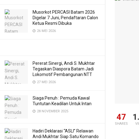
Musorkot PERCASI Batam 2026
Digelar 7 Juni, Pendaftaran Calon
Ketua Resmi Dibuka
26 MEI 2026
Pererat Sinergi, Andi S. Mukhtar
Tegaskan Diaspora Batam Jadi
Lokomotif Pembangunan NTT
27 MEI 2026
Siaga Penuh : Pemuda Kawal
Tuntutan Keadilan Untuk Intan
28 NOVEMBER 2025
47
1
SHARES
V
Hadiri Deklarasi “ASLI” Relawan
Andi Mukhtar Siap Satu Komando