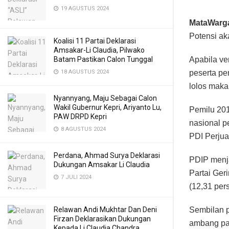
19 AGUSTUS 2024
MataWarga
Potensi ak
Koalisi 11 Partai Deklarasi
Amsakar-Li Claudia, Pilwako
Apabila ve
Batam Pastikan Calon Tunggal
peserta pe
18 AGUSTUS 2024
lolos maka
Nyannyang, Maju Sebagai Calon
Wakil Gubernur Kepri, Ariyanto Lu,
Pemilu 2019
PAW DRPD Kepri
nasional p
8 AGUSTUS 2024
PDI Perjua
Perdana, Ahmad Surya Deklarasi
PDIP menja
Dukungan Amsakar Li Claudia
Partai Ger
7 JULI 2024
(12,31 per
Sembilan p
Relawan Andi Mukhtar Dan Deni
Firzan Deklarasikan Dukungan
ambang par
Kepada Li Claudia Chandra