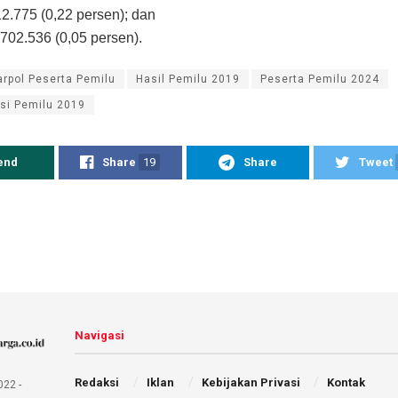
12.775 (0,22 persen); dan
 702.536 (0,05 persen).
arpol Peserta Pemilu
Hasil Pemilu 2019
Peserta Pemilu 2024
asi Pemilu 2019
end
Share
19
Share
Tweet
Navigasi
Redaksi
Iklan
Kebijakan Privasi
Kontak
022 -