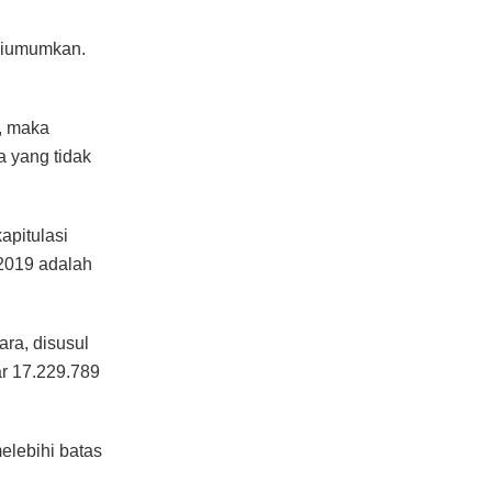
i diumumkan.
s, maka
a yang tidak
kapitulasi
 2019 adalah
ra, disusul
ar 17.229.789
elebihi batas