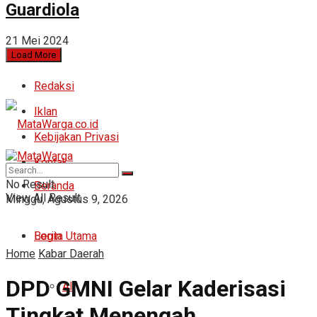
Guardiola
21 Mei 2024
Load More
Redaksi
Iklan
Kebijakan Privasi
Kontak
No Result
Beranda
View All Result
Minggu, Agustus 9, 2026
Login
Berita Utama
Home
Kabar Daerah
DPD GMNI Gelar Kaderisasi
All
Tingkat Menengah