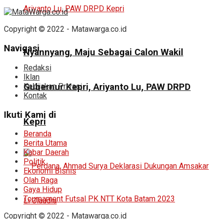
Copyright © 2022 - Matawarga.co.id
Navigasi
Nyannyang, Maju Sebagai Calon Wakil
Redaksi
Iklan
Kebijakan Privasi
Gubernur Kepri, Ariyanto Lu, PAW DRPD
Kontak
Ikuti Kami di
Kepri
Beranda
Berita Utama
Kabar Daerah
Politik
Ekonomi Bisnis
Olah Raga
Gaya Hidup
Tournament Futsal PK NTT Kota Batam 2023
Copyright © 2022 - Matawarga.co.id