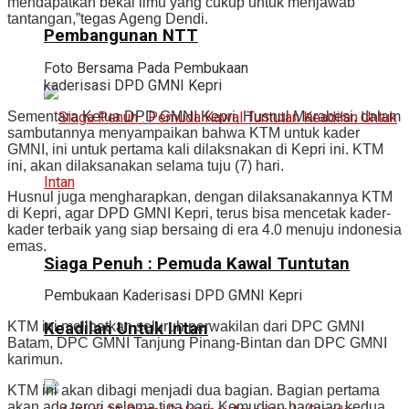
mendapatkan bekal ilmu yang cukup untuk menjawab
tantangan,”tegas Ageng Dendi.
Pembangunan NTT
Foto Bersama Pada Pembukaan
kaderisasi DPD GMNI Kepri
Sementara Ketua DPD GMNI Kepri, Husnul Marabesi, dalam
sambutannya menyampaikan bahwa KTM untuk kader
GMNI, ini untuk pertama kali dilaksnakan di Kepri ini. KTM
ini, akan dilaksanakan selama tuju (7) hari.
Husnul juga mengharapkan, dengan dilaksanakannya KTM
di Kepri, agar DPD GMNI Kepri, terus bisa mencetak kader-
kader terbaik yang siap bersaing di era 4.0 menuju indonesia
emas.
Siaga Penuh : Pemuda Kawal Tuntutan
Pembukaan Kaderisasi DPD GMNI Kepri
Keadilan Untuk Intan
KTM ini melibatkan seluruh perwakilan dari DPC GMNI
Batam, DPC GMNI Tanjung Pinang-Bintan dan DPC GMNI
karimun.
KTM ini akan dibagi menjadi dua bagian. Bagian pertama
akan ada terori selama tiga hari. Kemudian bagaian kedua,