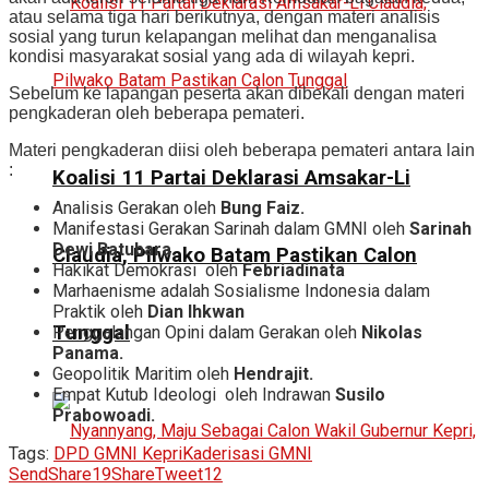
atau selama tiga hari berikutnya, dengan materi analisis
sosial yang turun kelapangan melihat dan menganalisa
kondisi masyarakat sosial yang ada di wilayah kepri.
Sebelum ke lapangan peserta akan dibekali dengan materi
pengkaderan oleh beberapa pemateri.
Materi pengkaderan diisi oleh beberapa pemateri antara lain
:
Koalisi 11 Partai Deklarasi Amsakar-Li
Analisis Gerakan oleh
Bung Faiz.
Manifestasi Gerakan Sarinah dalam GMNI oleh
Sarinah
Dewi Batubara.
Claudia, Pilwako Batam Pastikan Calon
Hakikat Demokrasi oleh
Febriadinata
Marhaenisme adalah Sosialisme Indonesia dalam
Praktik oleh
Dian Ihkwan
Tunggal
Penggalangan Opini dalam Gerakan oleh
Nikolas
Panama.
Geopolitik Maritim oleh
Hendrajit.
Empat Kutub Ideologi oleh Indrawan
Susilo
Prabowoadi.
Tags:
DPD GMNI Kepri
Kaderisasi GMNI
Send
Share
19
Share
Tweet
12