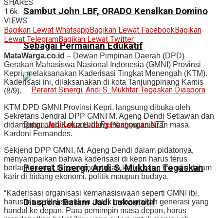
SHARES
Sambut John LBF, ORADO Kenalkan Domino
1.6k
VIEWS
Bagikan Lewat Whatsapp
Bagikan Lewat Facebook
Bagikan
Lewat Telegram
Bagikan Lewat Twitter
Sebagai Permainan Edukatif
MataWarga.co.id
– Dewan Pimpinan Daerah (DPD)
Gerakan Mahasiswa Nasional Indonesia (GMNI) Provinsi
Kepri, melaksanakan Kaderisasi Tingkat Menengah (KTM).
Kaderisasi ini, dilaksanakan di kota Tanjungpinang Kamis
(8/9).
KTM DPD GMNI Provinsi Kepri, langsung dibuka oleh
Sekretaris Jendral DPP GMNI M. Ageng Dendi Setiawan dan
didampingi oleh Ketua Bidang Pengorganisiran masa,
Kardoni Fernandes.
Sekjend DPP GMNI, M. Ageng Dendi dalam pidatonya,
menyampaikan bahwa kaderisasi di kepri harus terus
Pererat Sinergi, Andi S. Mukhtar Tegaskan
berlanjut untuk terus menciptakan kader yang mandiri dalam
karir di bidang ekonomi, politik maupun budaya.
“Kaderisasi organisasi kemahasiswaan seperti GMNI ibi,
Diaspora Batam Jadi Lokomotif
harus terus dilaksanakan untuk menciptakan generasi yang
handal ke depan. Para pemimpin masa depan, harus