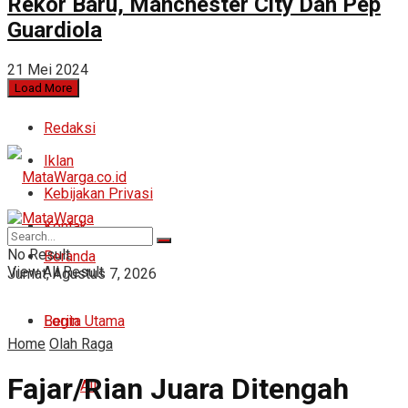
Rekor Baru, Manchester City Dan Pep
Guardiola
21 Mei 2024
Load More
Redaksi
Iklan
Kebijakan Privasi
Kontak
No Result
Beranda
View All Result
Jumat, Agustus 7, 2026
Login
Berita Utama
Home
Olah Raga
Fajar/Rian Juara Ditengah
All