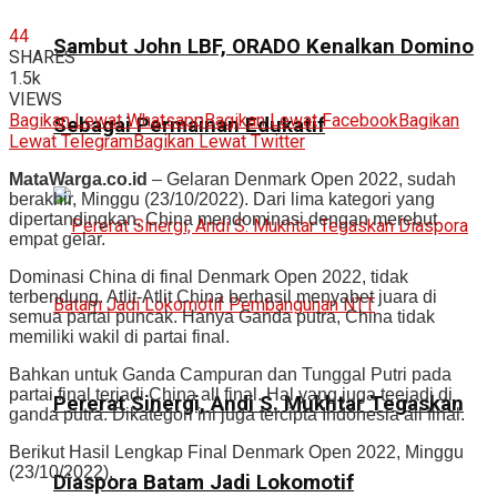
44
Sambut John LBF, ORADO Kenalkan Domino
SHARES
1.5k
VIEWS
Bagikan Lewat Whatsapp
Bagikan Lewat Facebook
Bagikan
Sebagai Permainan Edukatif
Lewat Telegram
Bagikan Lewat Twitter
MataWarga.co.id
– Gelaran Denmark Open 2022, sudah
berakhir, Minggu (23/10/2022). Dari lima kategori yang
dipertandingkan, China mendominasi dengan merebut
empat gelar.
Dominasi China di final Denmark Open 2022, tidak
terbendung. Atlit-Atlit China berhasil menyabet juara di
semua partai puncak. Hanya Ganda putra, China tidak
memiliki wakil di partai final.
Bahkan untuk Ganda Campuran dan Tunggal Putri pada
partai final terjadi China all final. Hal yang juga teejadi di
Pererat Sinergi, Andi S. Mukhtar Tegaskan
ganda putra. Dikategori ini juga tercipta Indonesia all final.
Berikut Hasil Lengkap Final Denmark Open 2022, Minggu
(23/10/2022).
Diaspora Batam Jadi Lokomotif