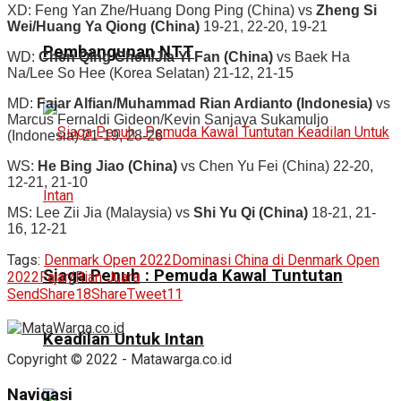
XD: Feng Yan Zhe/Huang Dong Ping (China) vs
Zheng Si
Wei/Huang Ya Qiong (China)
19-21, 22-20, 19-21
Pembangunan NTT
WD:
Chen Qing Chen/Jia Yi Fan (China)
vs Baek Ha
Na/Lee So Hee (Korea Selatan) 21-12, 21-15
MD:
Fajar Alfian/Muhammad Rian Ardianto (Indonesia)
vs
Marcus Fernaldi Gideon/Kevin Sanjaya Sukamuljo
(Indonesia) 21-19, 28-26
WS:
He Bing Jiao (China)
vs Chen Yu Fei (China) 22-20,
12-21, 21-10
MS: Lee Zii Jia (Malaysia) vs
Shi Yu Qi (China)
18-21, 21-
16, 12-21
Tags:
Denmark Open 2022
Dominasi China di Denmark Open
Siaga Penuh : Pemuda Kawal Tuntutan
2022
Fajar/Rian Juara
Send
Share
18
Share
Tweet
11
Keadilan Untuk Intan
Copyright © 2022 - Matawarga.co.id
Navigasi