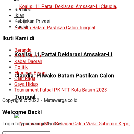
Redaksi
Iklan
Kebijakan Privasi
Kontak
Ikuti Kami di
Beranda
Koalisi 11 Partai Deklarasi Amsakar-Li
Berita Utama
Kabar Daerah
Politik
Ekonomi Bisnis
Claudia, Pilwako Batam Pastikan Calon
Olah Raga
Gaya Hidup
Tournament Futsal PK NTT Kota Batam 2023
Tunggal
Copyright © 2022 - Matawarga.co.id
Welcome Back!
Login to your account below