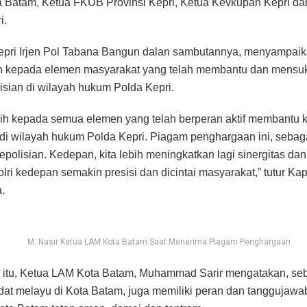
 Batam, Ketua FKUB Provinsi Kepri, Ketua Kevkupan Kepri da
i.
epri Irjen Pol Tabana Bangun dalan sambutannya, menyampai
ih kepada elemen masyarakat yang telah membantu dan mensu
lisian di wilayah hukum Polda Kepri.
ih kepada semua elemen yang telah berperan aktif membantu k
 di wilayah hukum Polda Kepri. Piagam penghargaan ini, sebag
kepolisian. Kedepan, kita lebih meningkatkan lagi sinergitas da
ri kedepan semakin presisi dan dicintai masyarakat,” tutur Kap
.
M. Nasir Ketua LAM Kota Batam Saat Menerima Piagam Penghargaan
 itu, Ketua LAM Kota Batam, Muhammad Sarir mengatakan, se
at melayu di Kota Batam, juga memiliki peran dan tanggujawa