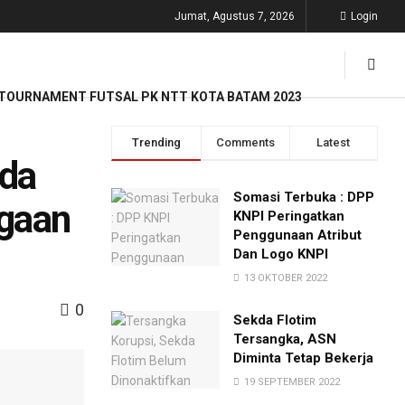
Jumat, Agustus 7, 2026
Login
TOURNAMENT FUTSAL PK NTT KOTA BATAM 2023
Trending
Comments
Latest
lda
Somasi Terbuka : DPP
rgaan
KNPI Peringatkan
Penggunaan Atribut
Dan Logo KNPI
13 OKTOBER 2022
0
Sekda Flotim
Tersangka, ASN
Diminta Tetap Bekerja
19 SEPTEMBER 2022