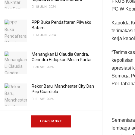
FKUB Kota
18 JUNI 2024
PGIW Kepr
PPP Buka Pendaftaran Pilwako
Kapolda K
Batam
terimakas
13 JUNI 2024
kerja kepo
“Terimakas
Menangkan Li Claudia Candra,
Gerindra Hidupkan Mesin Partai
kepolisian
30 MEI 2024
apresiasi 
Semoga Pol
Pol Tabana
Rekor Baru, Manchester City Dan
Pep Guardiola
21 MEI 2024
Sementara
LOAD MORE
lembaga ad