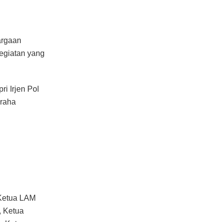
argaan
egiatan yang
i Irjen Pol
Graha
 Ketua LAM
, Ketua