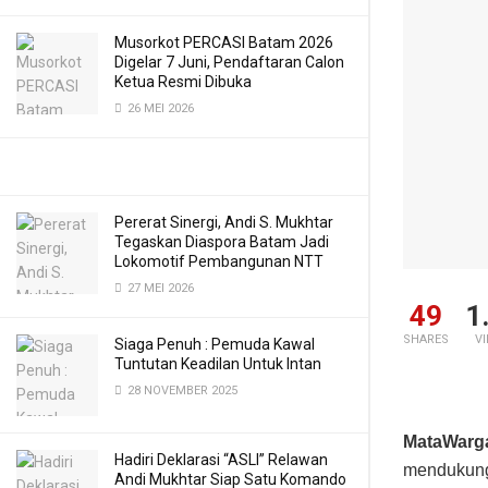
Musorkot PERCASI Batam 2026
Digelar 7 Juni, Pendaftaran Calon
Ketua Resmi Dibuka
26 MEI 2026
Pererat Sinergi, Andi S. Mukhtar
Tegaskan Diaspora Batam Jadi
Lokomotif Pembangunan NTT
27 MEI 2026
49
1
SHARES
V
Siaga Penuh : Pemuda Kawal
Tuntutan Keadilan Untuk Intan
28 NOVEMBER 2025
MataWarga
Hadiri Deklarasi “ASLI” Relawan
mendukung 
Andi Mukhtar Siap Satu Komando