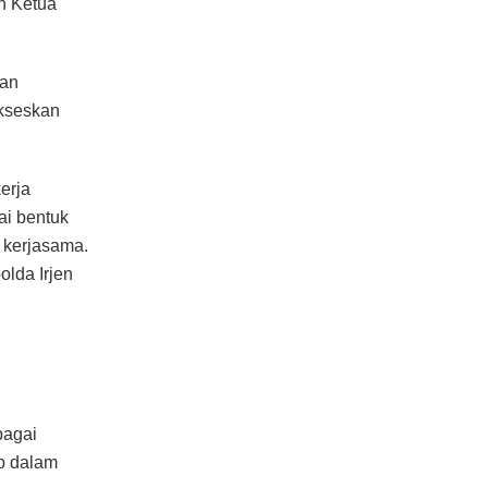
n Ketua
kan
kseskan
erja
ai bentuk
n kerjasama.
olda Irjen
bagai
b dalam