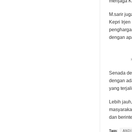
menjaga Ko
M.sarir ju
Kepri Irj
penghargaa
dengan apa
Senada de
dengan ada
yang terjal
Lebih jauh
masyarakat
dan berinte
Tags:
ANDI