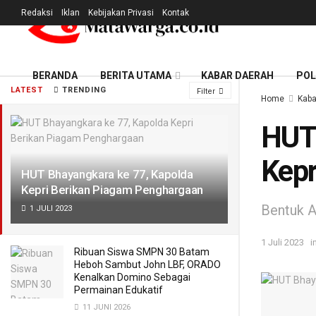
Redaksi
Iklan
Kebijakan Privasi
Kontak
BERANDA
BERITA UTAMA
KABAR DAERAH
POL
LATEST
TRENDING
Filter
Home
Kaba
HUT 
Kepr
HUT Bhayangkara ke 77, Kapolda
Kepri Berikan Piagam Penghargaan
Bentuk A
1 JULI 2023
1 Juli 2023
i
Ribuan Siswa SMPN 30 Batam
Heboh Sambut John LBF, ORADO
Kenalkan Domino Sebagai
Permainan Edukatif
11 JUNI 2026