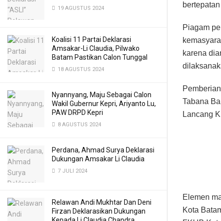
bertepatan
19 AGUSTUS 2024
Piagam pen
Koalisi 11 Partai Deklarasi
kemasyara
Amsakar-Li Claudia, Pilwako
karena di
Batam Pastikan Calon Tunggal
dilaksanak
18 AGUSTUS 2024
Pemberian 
Nyannyang, Maju Sebagai Calon
Tabana Ba
Wakil Gubernur Kepri, Ariyanto Lu,
PAW DRPD Kepri
Lancang Ku
8 AGUSTUS 2024
Perdana, Ahmad Surya Deklarasi
Dukungan Amsakar Li Claudia
7 JULI 2024
Elemen mas
Relawan Andi Mukhtar Dan Deni
Kota Bata
Firzan Deklarasikan Dukungan
Kepada Li Claudia Chandra