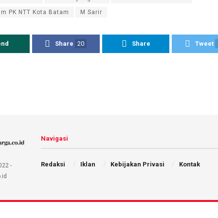
m PK NTT Kota Batam
M Sarir
end
Share
20
Share
Tweet
Navigasi
Redaksi
Iklan
Kebijakan Privasi
Kontak
022 -
.id