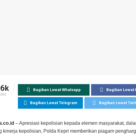
.6k
Bagikan Lewat Whatsapp
Bagikan Lewat
IEWS
Bagikan Lewat Telegram
Bagikan Lewat Twit
.co.id
– Apresiasi kepolisian kepada elemen masyarakat, dal
kinerja kepolisian, Polda Kepri memberikan piagam pengharga