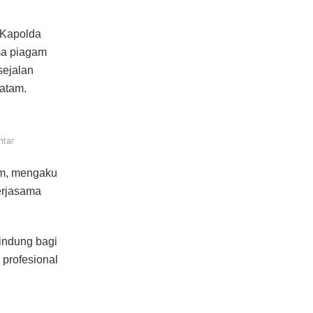
 Kapolda
ma piagam
sejalan
atam.
htar
m, mengaku
erjasama
lindung bagi
 profesional