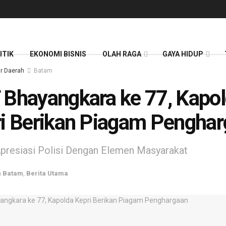
ITIK
EKONOMI BISNIS
OLAH RAGA
GAYA HIDUP
r Daerah
Batam
Bhayangkara ke 77, Kapo
i Berikan Piagam Pengha
presiasi Polisi Dengan Elemen Masyarakat
n
Batam
,
Berita Utama