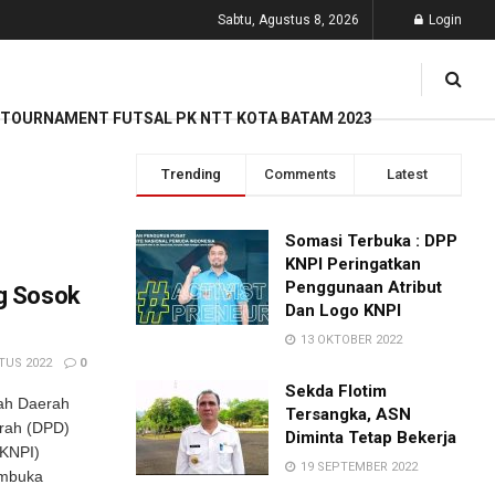
Sabtu, Agustus 8, 2026
Login
TOURNAMENT FUTSAL PK NTT KOTA BATAM 2023
Trending
Comments
Latest
Somasi Terbuka : DPP
KNPI Peringatkan
Penggunaan Atribut
g Sosok
Dan Logo KNPI
13 OKTOBER 2022
TUS 2022
0
Sekda Flotim
rah Daerah
Tersangka, ASN
erah (DPD)
Diminta Tetap Bekerja
(KNPI)
19 SEPTEMBER 2022
embuka