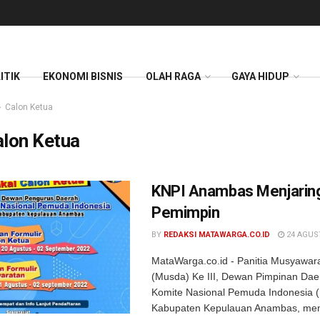
ITIK
EKONOMI BISNIS
OLAH RAGA
GAYA HIDUP
Calon Ketua
alon Ketua
KNPI Anambas Menjarin
Pemimpin
BY
REDAKSI MATAWARGA.CO.ID
24 AGUS
MataWarga.co.id - Panitia Musyawa
(Musda) Ke III, Dewan Pimpinan Da
Komite Nasional Pemuda Indonesia 
Kabupaten Kepulauan Anambas, m