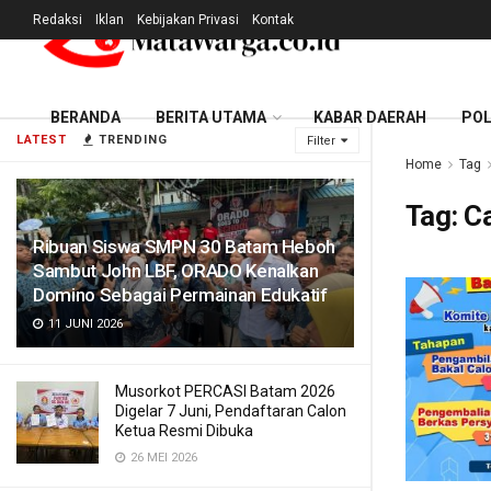
Redaksi
Iklan
Kebijakan Privasi
Kontak
BERANDA
BERITA UTAMA
KABAR DAERAH
POL
LATEST
TRENDING
Filter
Home
Tag
Tag:
C
Ribuan Siswa SMPN 30 Batam Heboh
Sambut John LBF, ORADO Kenalkan
Domino Sebagai Permainan Edukatif
11 JUNI 2026
Musorkot PERCASI Batam 2026
Digelar 7 Juni, Pendaftaran Calon
Ketua Resmi Dibuka
26 MEI 2026