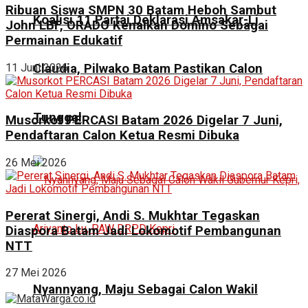
Ribuan Siswa SMPN 30 Batam Heboh Sambut
Koalisi 11 Partai Deklarasi Amsakar-Li
John LBF, ORADO Kenalkan Domino Sebagai
Permainan Edukatif
11 Juni 2026
Claudia, Pilwako Batam Pastikan Calon
Tunggal
Musorkot PERCASI Batam 2026 Digelar 7 Juni,
Pendaftaran Calon Ketua Resmi Dibuka
26 Mei 2026
Pererat Sinergi, Andi S. Mukhtar Tegaskan
Diaspora Batam Jadi Lokomotif Pembangunan
NTT
27 Mei 2026
Nyannyang, Maju Sebagai Calon Wakil