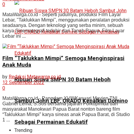
0
MataWarga.co.id - Seperti judulnya, produksi Film Layar
Lebar, "Taklukkan Mimpi", menggunakan peralatan produksi
seadaanya. Dengan teknologi yang serba minim, sebuah
karya Sinematografi terlahir dari Tanah Papua. Film Layar
Lebar ini ...
Film “Taklukkan Mimpi” Semoga Menginspirasi
Anak Muda
by
Redaksi Matawarga.co.id
Ribuan Siswa SMPN 30 Batam Heboh
12 September 2022
0
MataWarga.co.id - Pangdam XVIII/Kasuari Mayjen TNI
Sambut John LBF, ORADO Kenalkan Domino
Gabriel Lema, S.Sos bersama jajaran Forkopimda dan
masyarakat Manokwari Papua Barat nonton bareng film
“Taklukkan Mimpi” karya sineas anak Papua Barat, di Studio
1 ...
Sebagai Permainan Edukatif
Trending