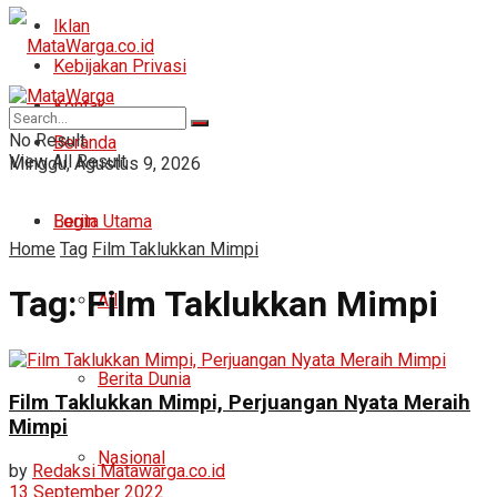
Iklan
Kebijakan Privasi
Kontak
No Result
Beranda
View All Result
Minggu, Agustus 9, 2026
Login
Berita Utama
Home
Tag
Film Taklukkan Mimpi
Tag:
Film Taklukkan Mimpi
All
Berita Dunia
Film Taklukkan Mimpi, Perjuangan Nyata Meraih
Mimpi
Nasional
by
Redaksi Matawarga.co.id
13 September 2022