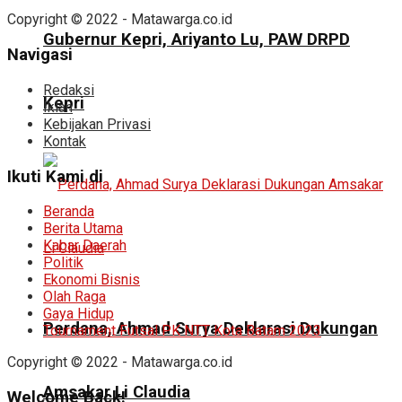
Copyright © 2022 - Matawarga.co.id
Gubernur Kepri, Ariyanto Lu, PAW DRPD
Navigasi
Redaksi
Kepri
Iklan
Kebijakan Privasi
Kontak
Ikuti Kami di
Beranda
Berita Utama
Kabar Daerah
Politik
Ekonomi Bisnis
Olah Raga
Gaya Hidup
Perdana, Ahmad Surya Deklarasi Dukungan
Tournament Futsal PK NTT Kota Batam 2023
Copyright © 2022 - Matawarga.co.id
Amsakar Li Claudia
Welcome Back!