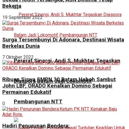
Bekerja
19 September 2022
Surga Tersembunyi Di Adonara, Destinasi Wisata
Berkelas Dunia
7 Oktober 2022
Pererat Sinergi, Andi S. Mukhtar Tegaskan
Ribuan Siswa SMPN 30 Batam Heboh Sambut
Diaspora Batam Jadi Lokomotif
John LBF, ORADO Kenalkan Domino Sebagai
Permainan Edukatif
Pembangunan NTT
0
Hadiri Penurunan Bendera: