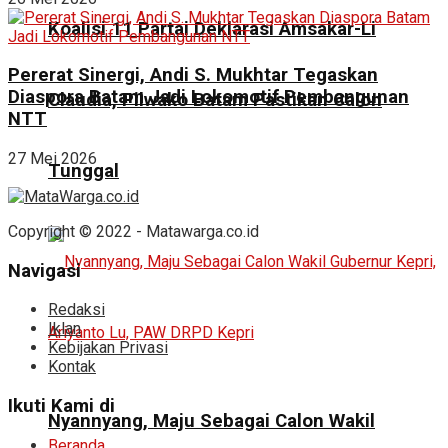
Koalisi 11 Partai Deklarasi Amsakar-Li
Pererat Sinergi, Andi S. Mukhtar Tegaskan
Diaspora Batam Jadi Lokomotif Pembangunan
Claudia, Pilwako Batam Pastikan Calon
NTT
27 Mei 2026
Tunggal
Copyright © 2022 - Matawarga.co.id
Navigasi
Redaksi
Iklan
Kebijakan Privasi
Kontak
Ikuti Kami di
Nyannyang, Maju Sebagai Calon Wakil
Beranda