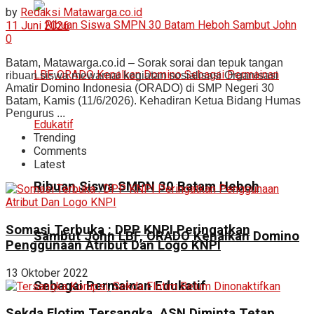
by
Redaksi Matawarga.co.id
11 Juni 2026
0
Batam, Matawarga.co.id – Sorak sorai dan tepuk tangan
ribuan siswa mewarnai kegiatan sosialisasi Organisasi
Amatir Domino Indonesia (ORADO) di SMP Negeri 30
Batam, Kamis (11/6/2026). Kehadiran Ketua Bidang Humas
Pengurus ...
Trending
Comments
Latest
Ribuan Siswa SMPN 30 Batam Heboh
Somasi Terbuka : DPP KNPI Peringatkan
Sambut John LBF, ORADO Kenalkan Domino
Penggunaan Atribut Dan Logo KNPI
13 Oktober 2022
Sebagai Permainan Edukatif
Sekda Flotim Tersangka, ASN Diminta Tetap