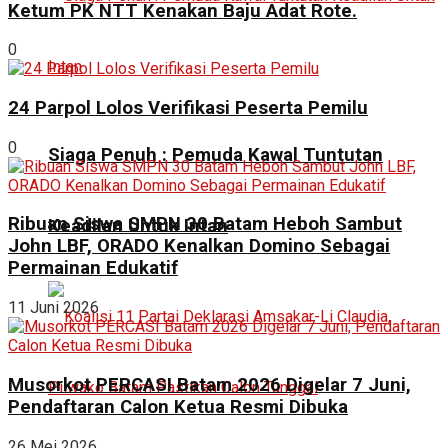
Ketum PK NTT Kenakan Baju Adat Rote.
0
24 Parpol Lolos Verifikasi Peserta Pemilu
0
Siaga Penuh : Pemuda Kawal Tuntutan
Ribuan Siswa SMPN 30 Batam Heboh Sambut
Keadilan Untuk Intan
John LBF, ORADO Kenalkan Domino Sebagai
Permainan Edukatif
11 Juni 2026
Musorkot PERCASI Batam 2026 Digelar 7 Juni,
Pendaftaran Calon Ketua Resmi Dibuka
26 Mei 2026