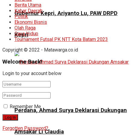
Berita Utama
Kabar Daerah
Gubernur Kepri, Ariyanto Lu, PAW DRPD
Politik
Ekonomi Bisnis
Olah Raga
Gaya Hidup
Kepri
Tournament Futsal PK NTT Kota Batam 2023
Copyright © 2022 - Matawarga.co.id
Welcome Back!
Login to your account below
Remember Me
Perdana, Ahmad Surya Deklarasi Dukungan
Forgotten Password?
Amsakar Li Claudia