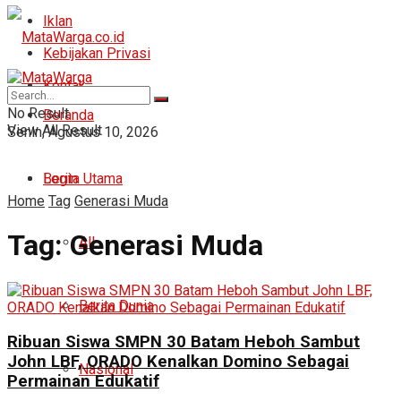
Iklan
Kebijakan Privasi
Kontak
No Result
Beranda
View All Result
Senin, Agustus 10, 2026
Login
Berita Utama
Home
Tag
Generasi Muda
Tag:
Generasi Muda
All
Berita Dunia
Ribuan Siswa SMPN 30 Batam Heboh Sambut
John LBF, ORADO Kenalkan Domino Sebagai
Nasional
Permainan Edukatif