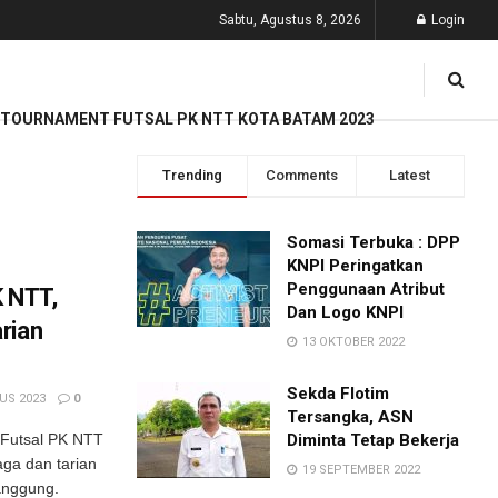
Sabtu, Agustus 8, 2026
Login
TOURNAMENT FUTSAL PK NTT KOTA BATAM 2023
Trending
Comments
Latest
Somasi Terbuka : DPP
KNPI Peringatkan
Penggunaan Atribut
K NTT,
Dan Logo KNPI
rian
13 OKTOBER 2022
Sekda Flotim
US 2023
0
Tersangka, ASN
 Futsal PK NTT
Diminta Tetap Bekerja
ga dan tarian
19 SEPTEMBER 2022
anggung.