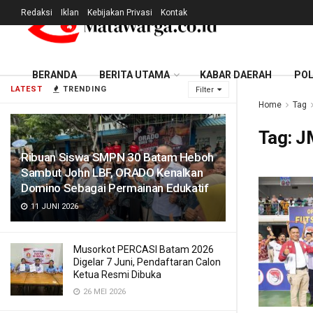
Redaksi
Iklan
Kebijakan Privasi
Kontak
BERANDA
BERITA UTAMA
KABAR DAERAH
POL
LATEST
TRENDING
Filter
Home
Tag
Tag:
J
Ribuan Siswa SMPN 30 Batam Heboh
Sambut John LBF, ORADO Kenalkan
Domino Sebagai Permainan Edukatif
11 JUNI 2026
Musorkot PERCASI Batam 2026
Digelar 7 Juni, Pendaftaran Calon
Ketua Resmi Dibuka
26 MEI 2026