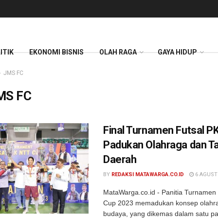
ITIK
EKONOMI BISNIS
OLAH RAGA
GAYA HIDUP
JMS FC
MS FC
Final Turnamen Futsal P
Padukan Olahraga dan Ta
Daerah
BY
REDAKSI MATAWARGA.CO.ID
6 AGUST
MataWarga.co.id - Panitia Turnamen
Cup 2023 memadukan konsep olahra
budaya, yang dikemas dalam satu p