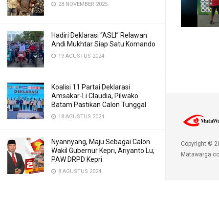
28 NOVEMBER 2025
Hadiri Deklarasi “ASLI” Relawan
Andi Mukhtar Siap Satu Komando
19 AGUSTUS 2024
Koalisi 11 Partai Deklarasi
Amsakar-Li Claudia, Pilwako
Batam Pastikan Calon Tunggal
18 AGUSTUS 2024
Nyannyang, Maju Sebagai Calon
Copyright © 2
Wakil Gubernur Kepri, Ariyanto Lu,
Matawarga.co
PAW DRPD Kepri
8 AGUSTUS 2024
Perdana, Ahmad Surya Deklarasi
Dukungan Amsakar Li Claudia
7 JULI 2024