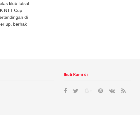
as klub futsal
 PK NTT Cup
ertandingan di
ner up, berhak
Ikuti Kami di