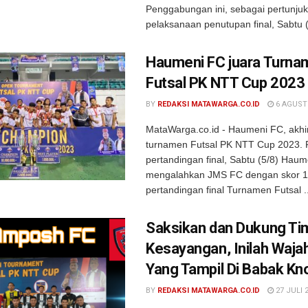
Penggabungan ini, sebagai pertunju
pelaksanaan penutupan final, Sabtu (5
Haumeni FC juara Turna
Futsal PK NTT Cup 2023
BY
REDAKSI MATAWARGA.CO.ID
6 AGUST
MataWarga.co.id - Haumeni FC, akhi
turnamen Futsal PK NTT Cup 2023.
pertandingan final, Sabtu (5/8) Hau
mengalahkan JMS FC dengan skor 1
pertandingan final Turnamen Futsal ..
Saksikan dan Dukung Ti
Kesayangan, Inilah Waja
Yang Tampil Di Babak Kn
BY
REDAKSI MATAWARGA.CO.ID
27 JULI 