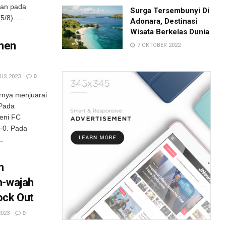
kan pada
Surga Tersembunyi Di
/8). ...
Adonara, Destinasi
Wisata Berkelas Dunia
men
7 OKTOBER 2022
US 2023
0
rnya menjuarai
 Pada
meni FC
-0. Pada
.
m
h-wajah
ock Out
2023
0