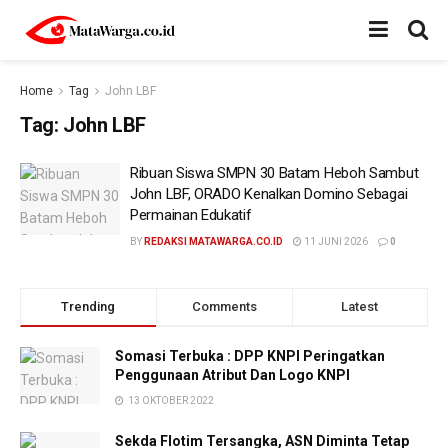
Home
Tag
John LBF
Tag:
John LBF
Ribuan Siswa SMPN 30 Batam Heboh Sambut
John LBF, ORADO Kenalkan Domino Sebagai
Permainan Edukatif
BY
REDAKSI MATAWARGA.CO.ID
11 JUNI 2026
0
Trending
Comments
Latest
Somasi Terbuka : DPP KNPI Peringatkan
Penggunaan Atribut Dan Logo KNPI
13 OKTOBER 2022
Sekda Flotim Tersangka, ASN Diminta Tetap