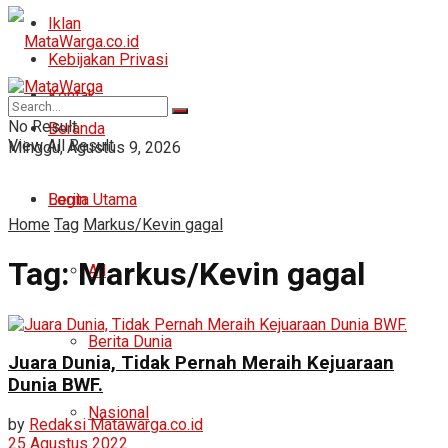
Iklan
Kebijakan Privasi
Kontak
No Result
Beranda
View All Result
Minggu, Agustus 9, 2026
Login
Berita Utama
Home
Tag
Markus/Kevin gagal
Tag:
Markus/Kevin gagal
All
Berita Dunia
Juara Dunia, Tidak Pernah Meraih Kejuaraan
Dunia BWF.
Nasional
by
Redaksi Matawarga.co.id
25 Agustus 2022