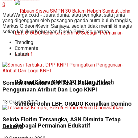
0
MataWarga.co.id - Juara dunia, atau peringkat satu junia
yang digenggam oleh pasangan ganda putra buluh tangkis,
Markus Gideon/Kevin Sanjaya, seolah tidak memiliki magis
setiap kali ikut Kejuaraan Dunia BWF. Kejuaraan ...
Trending
Comments
Latest
Ribuan Siswa SMPN 30 Batam Heboh
Somasi Terbuka : DPP KNPI Peringatkan
Penggunaan Atribut Dan Logo KNPI
13 Oktober 2022
Sambut John LBF, ORADO Kenalkan Domino
Sekda Flotim Tersangka, ASN Diminta Tetap
Sebagai Permainan Edukatif
Bekerja