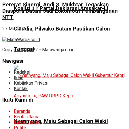
Pererat Sinergi, Andi S. Mukhtar Tegaskan
Koalisi 11 Partai Deklarasi Amsakar-Li
Diaspora Batam Jadi Lokomotif Pembangunan
NTT
Claudia, Pilwako Batam Pastikan Calon
27 Mei 2026
Tunggal
Copyright © 2022 - Matawarga.co.id
Navigasi
Redaksi
Iklan
Kebijakan Privasi
Kontak
Ikuti Kami di
Beranda
Berita Utama
Nyannyang, Maju Sebagai Calon Wakil
Kabar Daerah
Politik