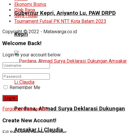
Ekonomi Bisnis
Olah Raga
Gubernur Kepri, Ariyanto Lu, PAW DRPD
Gaya Hidup
Tournament Futsal PK NTT Kota Batam 2023
Copyright © 2022 - Matawarga.co.id
Kepri
Welcome Back!
Login to your account below
Remember Me
Perdana, Ahmad Surya Deklarasi Dukungan
Forgotten Password?
Create New Account!
Amsakar Li Claudia
Fill the forms below to register