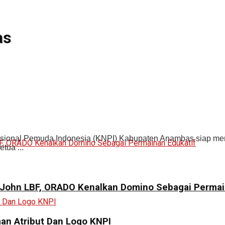
as
sional Pemuda Indonesia (KNPI) Kabupaten Anambas siap men
tua ...
ohn LBF, ORADO Kenalkan Domino Sebagai Permai
an Atribut Dan Logo KNPI