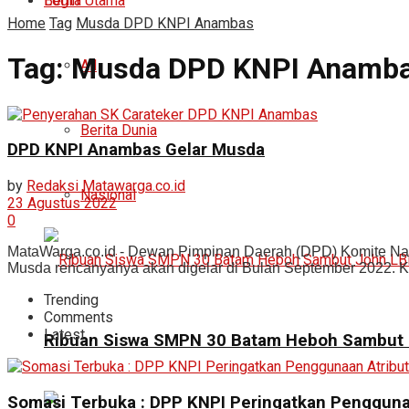
Login
Berita Utama
Home
Tag
Musda DPD KNPI Anambas
Tag:
Musda DPD KNPI Anamb
All
Berita Dunia
DPD KNPI Anambas Gelar Musda
by
Redaksi Matawarga.co.id
Nasional
23 Agustus 2022
0
MataWarga.co.id - Dewan Pimpinan Daerah (DPD) Komite Na
Musda rencanyanya akan digelar di Bulan September 2022. Ke
Trending
Comments
Latest
Ribuan Siswa SMPN 30 Batam Heboh Sambut J
Somasi Terbuka : DPP KNPI Peringatkan Pengguna