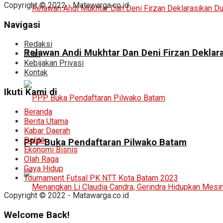
Copyright © 2022 - Matawarga.co.id
Navigasi
Redaksi
Relawan Andi Mukhtar Dan Deni Firzan Deklar
Iklan
Kebijakan Privasi
Kontak
Ikuti Kami di
Beranda
Berita Utama
Kabar Daerah
Politik
PPP Buka Pendaftaran Pilwako Batam
Ekonomi Bisnis
Olah Raga
Gaya Hidup
Tournament Futsal PK NTT Kota Batam 2023
Copyright © 2022 - Matawarga.co.id
Welcome Back!