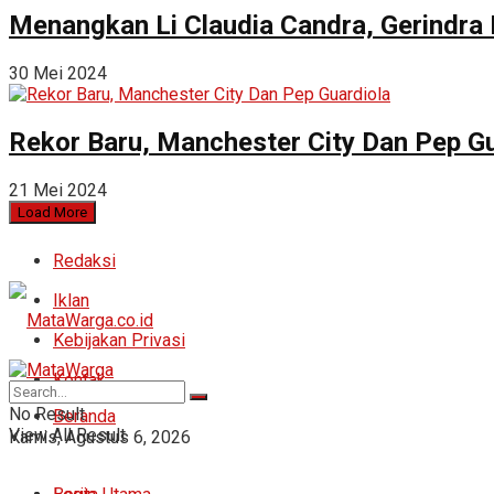
Menangkan Li Claudia Candra, Gerindra
30 Mei 2024
Rekor Baru, Manchester City Dan Pep Gu
21 Mei 2024
Load More
Redaksi
Iklan
Kebijakan Privasi
Kontak
No Result
Beranda
View All Result
Kamis, Agustus 6, 2026