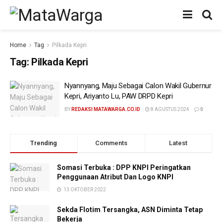
Home
Tag
Pilkada Kepri
Tag:
Pilkada Kepri
Nyannyang, Maju Sebagai Calon Wakil Gubernur
Kepri, Ariyanto Lu, PAW DRPD Kepri
BY
REDAKSI MATAWARGA.CO.ID
8 AGUSTUS 2024
0
Trending
Comments
Latest
Somasi Terbuka : DPP KNPI Peringatkan
Penggunaan Atribut Dan Logo KNPI
13 OKTOBER 2022
Sekda Flotim Tersangka, ASN Diminta Tetap
Bekerja