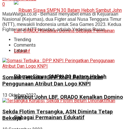
0
MataWarga.co.id - Berhasil menyabet emas di Kejuaraan
Nasional (Kejurnas), dua Figter asal Nusa Tenggara Timur
(NTT), mewakili Indonesia untuk Sea Games 2023. Kedua
Fighter asal NTT tersebut, adalah Yodenius Raran ...
Trending
Comments
Latest
Ribuan Siswa SMPN 30 Batam Heboh
Somasi Terbuka : DPP KNPI Peringatkan
Penggunaan Atribut Dan Logo KNPI
13 Oktober 2022
Sambut John LBF, ORADO Kenalkan Domino
Sekda Flotim Tersangka, ASN Diminta Tetap
Sebagai Permainan Edukatif
Bekerja