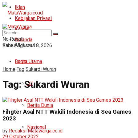
Iklan
Kebijakan Privasi
Kontak
No Result
Beranda
View All Result
Sabtu, Agustus 8, 2026
Login
Berita Utama
Home
Tag
Sukardi Wuran
Tag:
Sukardi Wuran
All
Berita Dunia
Fihgter Asal NTT Wakili Indonesia di Sea Games
2023
Nasional
by
Redaksi Matawarga.co.id
29 Oktober 2022