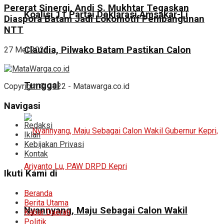
Pererat Sinergi, Andi S. Mukhtar Tegaskan
Koalisi 11 Partai Deklarasi Amsakar-Li
Diaspora Batam Jadi Lokomotif Pembangunan
NTT
Claudia, Pilwako Batam Pastikan Calon
27 Mei 2026
Tunggal
Copyright © 2022 - Matawarga.co.id
Navigasi
Redaksi
Iklan
Kebijakan Privasi
Kontak
Ikuti Kami di
Beranda
Berita Utama
Nyannyang, Maju Sebagai Calon Wakil
Kabar Daerah
Politik