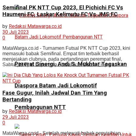
Semifinal PK NTT Cup 2023, El Pichichi FC Vs
Haumeni FC, Laskar Kelimutu FC Vs JMS FC
by
Redaksi Matawarga.co.id
30 Juli 2023
0
MataWarga.co.id - Turnamen Futsal PK NTT Cup 2023, kini
memasuki babak Semifinal. Empat tim terbaik berhasil
menjejakan clubnya, pada pertandingan perempat final,
Pererat Sinergi, Andi S. Mukhtar Tegaskan
Sabtu (29/7) di Lapangan Futsal Ikan Daun. Empat ...
Diaspora Batam Jadi Lokomotif
Fase Gugur, Inilah Jadwal Dan Tim Yang
Bertanding
Pembangunan NTT
by
Redaksi Matawarga.co.id
29 Juli 2023
0
MataWarga.co.id - Setelah melewati babak penyisihian,