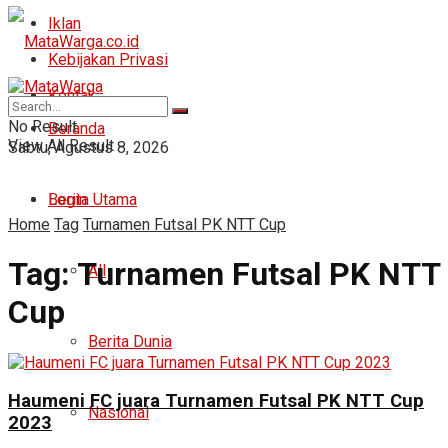
Iklan
Kebijakan Privasi
Kontak
No Result
Beranda
View All Result
Sabtu, Agustus 8, 2026
Login
Berita Utama
Home
Tag
Turnamen Futsal PK NTT Cup
Tag:
Turnamen Futsal PK NTT
All
Cup
Berita Dunia
Haumeni FC juara Turnamen Futsal PK NTT Cup
Nasional
2023