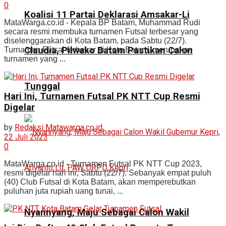
0
Koalisi 11 Partai Deklarasi Amsakar-Li
MataWarga.co.id - Kepala BP Batam, Muhammad Rudi
secara resmi membuka turnamen Futsal terbesar yang
diselenggarakan di Kota Batam, pada Sabtu (22/7).
Claudia, Pilwako Batam Pastikan Calon
Turnamen Futsal terbesar di Kota Batam, merupakan
turnamen yang ...
Tunggal
Hari Ini, Turnamen Futsal PK NTT Cup Resmi
Digelar
by
Redaksi Matawarga.co.id
22 Juli 2023
0
MataWarga.co.id - Turnamen Futsal PK NTT Cup 2023,
resmi digelar hari ini, Sabtu (22/7). Sebanyak empat puluh
(40) Club Futsal di Kota Batam, akan memperebutkan
puluhan juta rupiah uang tunai, ...
Nyannyang, Maju Sebagai Calon Wakil