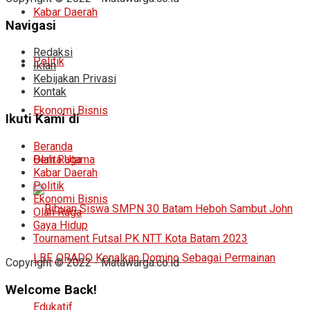
Kabar Daerah
Navigasi
Redaksi
Politik
Iklan
Kebijakan Privasi
Kontak
Ekonomi Bisnis
Ikuti Kami di
Beranda
Berita Utama
Olah Raga
Kabar Daerah
Politik
Ekonomi Bisnis
Olah Raga
Gaya Hidup
Tournament Futsal PK NTT Kota Batam 2023
Copyright © 2022 - Matawarga.co.id
Welcome Back!