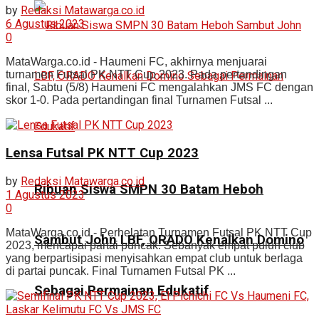
by
Redaksi Matawarga.co.id
6 Agustus 2023
0
MataWarga.co.id - Haumeni FC, akhirnya menjuarai
turnamen Futsal PK NTT Cup 2023. Pada pertandingan
final, Sabtu (5/8) Haumeni FC mengalahkan JMS FC dengan
skor 1-0. Pada pertandingan final Turnamen Futsal ...
Lensa Futsal PK NTT Cup 2023
by
Redaksi Matawarga.co.id
Ribuan Siswa SMPN 30 Batam Heboh
1 Agustus 2023
0
MataWarga.co.id - Perhelatan Turnamen Futsal PK NTT Cup
Sambut John LBF, ORADO Kenalkan Domino
2023, mencapai partai puncak. Sebanyak empat puluh club
yang berpartisipasi menyisahkan empat club untuk berlaga
di partai puncak. Final Turnamen Futsal PK ...
Sebagai Permainan Edukatif