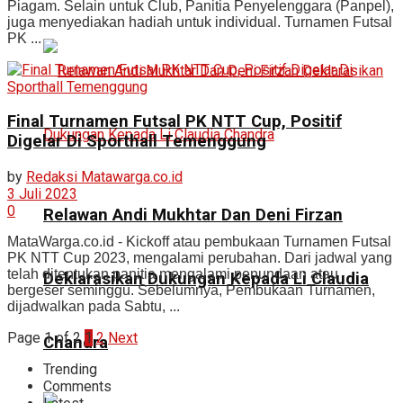
Piagam. Selain untuk Club, Panitia Penyelenggara (Panpel),
juga menyediakan hadiah untuk individual. Turnamen Futsal
PK ...
Final Turnamen Futsal PK NTT Cup, Positif
Digelar Di Sporthall Temenggung
by
Redaksi Matawarga.co.id
3 Juli 2023
0
Relawan Andi Mukhtar Dan Deni Firzan
MataWarga.co.id - Kickoff atau pembukaan Turnamen Futsal
PK NTT Cup 2023, mengalami perubahan. Dari jadwal yang
telah ditentukan panitia mengalami penundaan atau
Deklarasikan Dukungan Kepada Li Claudia
bergeser seminggu. Sebelumnya, Pembukaan Turnamen,
dijadwalkan pada Sabtu, ...
Page 1 of 2
1
2
Next
Chandra
Trending
Comments