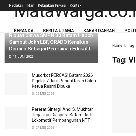
Redaksi
Iklan
Kebijakan Privasi
Kontak
LATEST
TRENDING
Filter
BERANDA
BERITA UTAMA
KABAR DAERAH
POLI
Ribuan Siswa SMPN 30 Batam Heboh
Sambut John LBF, ORADO Kenalkan
Home
Tag
Domino Sebagai Permainan Edukatif
11 JUNI 2026
Tag:
Vi
Musorkot PERCASI Batam 2026
Digelar 7 Juni, Pendaftaran Calon
Ketua Resmi Dibuka
26 MEI 2026
Pererat Sinergi, Andi S. Mukhtar
Tegaskan Diaspora Batam Jadi
Lokomotif Pembangunan NTT
27 MEI 2026