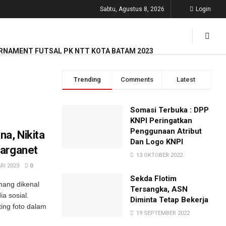
Sabtu, Agustus 8, 2026
Login
RNAMENT FUTSAL PK NTT KOTA BATAM 2023
Trending
Comments
Latest
Somasi Terbuka : DPP
KNPI Peringatkan
Penggunaan Atribut
a, Nikita
Dan Logo KNPI
Warganet
13 OKTOBER 2022
RI 2023
0
Sekda Flotim
mang dikenal
Tersangka, ASN
a sosial.
Diminta Tetap Bekerja
ting foto dalam
19 SEPTEMBER 2022