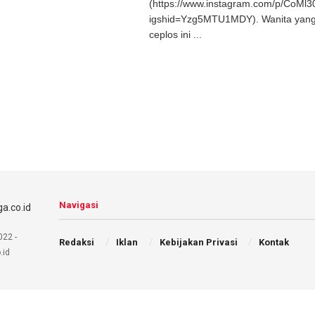
(https://www.instagram.com/p/CoMl
igshid=Yzg5MTU1MDY). Wanita yang 
ceplos ini ...
Navigasi
022 -
Redaksi
Iklan
Kebijakan Privasi
Kontak
.id