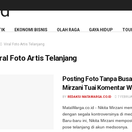
TIK
EKONOMI BISNIS
OLAH RAGA
GAYA HIDUP
TOU
Viral Foto Artis Telanjang
ral Foto Artis Telanjang
Posting Foto Tanpa Busan
Mirzani Tuai Komentar 
BY
REDAKSI MATAWARGA.CO.ID
7 FEBRUA
MataWarga.co.id - Nikita Mirzani me
dengan segala kontroversinya di medi
Baru-baru ini, Nikita Mirzani mempos
pose telanjang di akun medsosnya.