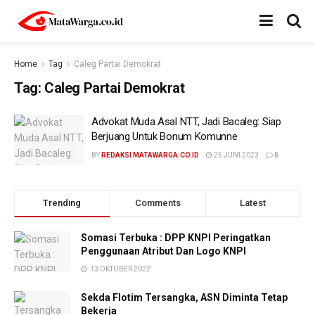
Home
Tag
Caleg Partai Demokrat
Tag:
Caleg Partai Demokrat
Advokat Muda Asal NTT, Jadi Bacaleg: Siap
Berjuang Untuk Bonum Komunne
BY
REDAKSI MATAWARGA.CO.ID
25 JUNI 2023
0
Trending
Comments
Latest
Somasi Terbuka : DPP KNPI Peringatkan
Penggunaan Atribut Dan Logo KNPI
13 OKTOBER 2022
Sekda Flotim Tersangka, ASN Diminta Tetap
Bekerja