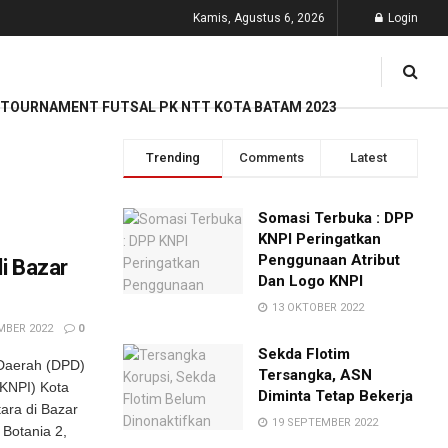
Kamis, Agustus 6, 2026
Login
TOURNAMENT FUTSAL PK NTT KOTA BATAM 2023
Trending
Comments
Latest
Somasi Terbuka : DPP
KNPI Peringatkan
Penggunaan Atribut
di Bazar
Dan Logo KNPI
13 OKTOBER 2022
MBER 2022
0
Sekda Flotim
Daerah (DPD)
Tersangka, ASN
KNPI) Kota
Diminta Tetap Bekerja
ara di Bazar
19 SEPTEMBER 2022
 Botania 2,