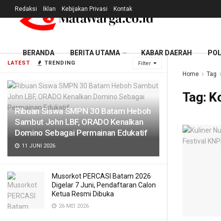
Redaksi
Iklan
Kebijakan Privasi
Kontak
BERANDA
BERITA UTAMA
KABAR DAERAH
POL
LATEST
TRENDING
Filter
Home
Tag
Tag:
K
Ribuan Siswa SMPN 30 Batam Heboh
Sambut John LBF, ORADO Kenalkan
Domino Sebagai Permainan Edukatif
11 JUNI 2026
Musorkot PERCASI Batam 2026
Digelar 7 Juni, Pendaftaran Calon
Ketua Resmi Dibuka
26 MEI 2026