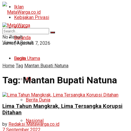
Iklan
Kebijakan Privasi
Kontak
No Result
Beranda
View All Result
Jumat, Agustus 7, 2026
Login
Berita Utama
Home
Tag
Mantan Bupati Natuna
Tag:
Mantan Bupati Natuna
All
Berita Dunia
Lima Tahun Mangkrak, Lima Tersangka Korupsi
Ditahan
Nasional
by
Redaksi Matawarga.co.id
7 September 2022