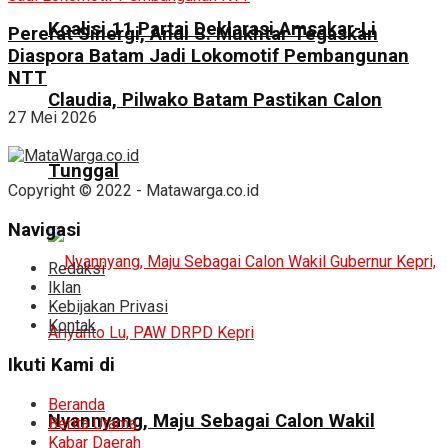
Koalisi 11 Partai Deklarasi Amsakar-Li
Pererat Sinergi, Andi S. Mukhtar Tegaskan
Diaspora Batam Jadi Lokomotif Pembangunan
NTT
Claudia, Pilwako Batam Pastikan Calon
27 Mei 2026
Tunggal
Copyright © 2022 - Matawarga.co.id
Navigasi
Redaksi
Iklan
Kebijakan Privasi
Kontak
Ikuti Kami di
Beranda
Nyannyang, Maju Sebagai Calon Wakil
Berita Utama
Kabar Daerah