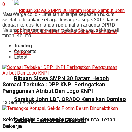
0
MataWarga.co.id - Lima tahun tanpa kepastian hukum,
setelah ditetapkan sebagai tersangka sejak 2017, kasus
dugaan korupsi tunjangan perumahan anggota DPRD
Natuna, Lima orang mantan pejabat Natuna, akhirnya di
tahan. Kelima ...
Trending
Comments
Latest
Ribuan Siswa SMPN 30 Batam Heboh
Somasi Terbuka : DPP KNPI Peringatkan
Penggunaan Atribut Dan Logo KNPI
Sambut John LBF, ORADO Kenalkan Domino
13 Oktober 2022
Sekda Flotim Tersangka, ASN Diminta Tetap
Sebagai Permainan Edukatif
Bekerja