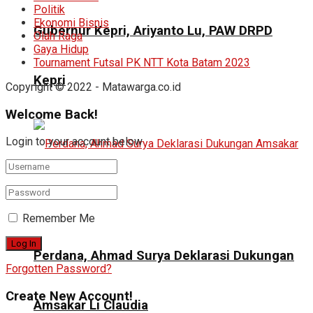
Politik
Ekonomi Bisnis
Gubernur Kepri, Ariyanto Lu, PAW DRPD
Olah Raga
Gaya Hidup
Tournament Futsal PK NTT Kota Batam 2023
Kepri
Copyright © 2022 - Matawarga.co.id
Welcome Back!
Login to your account below
Remember Me
Perdana, Ahmad Surya Deklarasi Dukungan
Forgotten Password?
Create New Account!
Amsakar Li Claudia