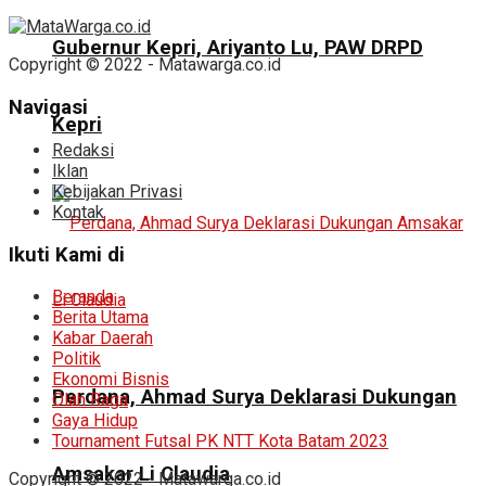
Gubernur Kepri, Ariyanto Lu, PAW DRPD
Copyright © 2022 - Matawarga.co.id
Navigasi
Kepri
Redaksi
Iklan
Kebijakan Privasi
Kontak
Ikuti Kami di
Beranda
Berita Utama
Kabar Daerah
Politik
Ekonomi Bisnis
Perdana, Ahmad Surya Deklarasi Dukungan
Olah Raga
Gaya Hidup
Tournament Futsal PK NTT Kota Batam 2023
Amsakar Li Claudia
Copyright © 2022 - Matawarga.co.id