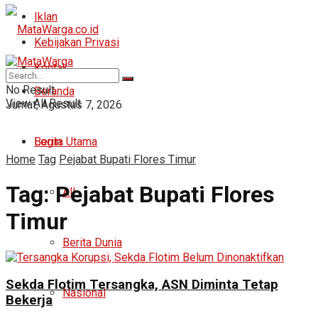
Iklan
Kebijakan Privasi
Kontak
No Result
Beranda
View All Result
Jumat, Agustus 7, 2026
Login
Berita Utama
Home
Tag
Pejabat Bupati Flores Timur
Tag:
Pejabat Bupati Flores
All
Timur
Berita Dunia
Sekda Flotim Tersangka, ASN Diminta Tetap
Nasional
Bekerja