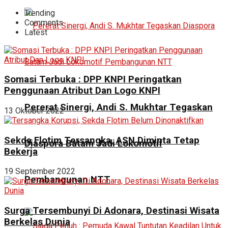
Trending
Comments
Latest
Somasi Terbuka : DPP KNPI Peringatkan
Penggunaan Atribut Dan Logo KNPI
Pererat Sinergi, Andi S. Mukhtar Tegaskan
13 Oktober 2022
Sekda Flotim Tersangka, ASN Diminta Tetap
Diaspora Batam Jadi Lokomotif
Bekerja
19 September 2022
Pembangunan NTT
Surga Tersembunyi Di Adonara, Destinasi Wisata
Berkelas Dunia