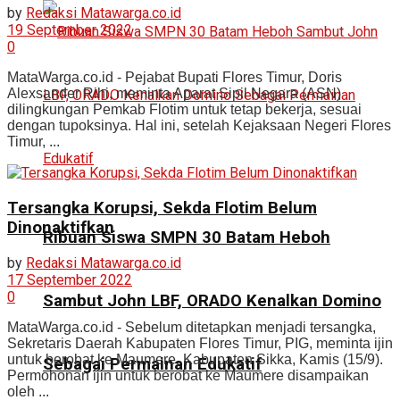
by
Redaksi Matawarga.co.id
19 September 2022
0
MataWarga.co.id - Pejabat Bupati Flores Timur, Doris
Alexsander Rihi, meminta Aparat Sipil Negara (ASN)
dilingkungan Pemkab Flotim untuk tetap bekerja, sesuai
dengan tupoksinya. Hal ini, setelah Kejaksaan Negeri Flores
Timur, ...
Tersangka Korupsi, Sekda Flotim Belum
Dinonaktifkan
Ribuan Siswa SMPN 30 Batam Heboh
by
Redaksi Matawarga.co.id
17 September 2022
0
Sambut John LBF, ORADO Kenalkan Domino
MataWarga.co.id - Sebelum ditetapkan menjadi tersangka,
Sekretaris Daerah Kabupaten Flores Timur, PIG, meminta ijin
untuk berobat ke Maumere, Kabupaten Sikka, Kamis (15/9).
Sebagai Permainan Edukatif
Permohonan ijin untuk berobat ke Maumere disampaikan
oleh ...