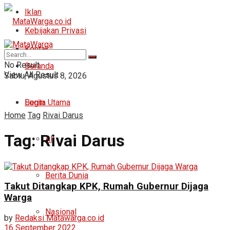
Iklan
Kebijakan Privasi
Kontak
No Result
Beranda
View All Result
Sabtu, Agustus 8, 2026
Login
Berita Utama
Home
Tag
Rivai Darus
Tag:
Rivai Darus
All
Berita Dunia
Takut Ditangkap KPK, Rumah Gubernur Dijaga
Warga
Nasional
by
Redaksi Matawarga.co.id
16 September 2022