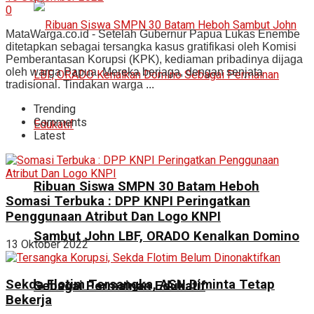
0
MataWarga.co.id - Setelah Gubernur Papua Lukas Enembe
ditetapkan sebagai tersangka kasus gratifikasi oleh Komisi
Pemberantasan Korupsi (KPK), kediaman pribadinya dijaga
oleh warga Papua. Mereka berjaga, dengan senjata
tradisional. Tindakan warga ...
Trending
Comments
Latest
Ribuan Siswa SMPN 30 Batam Heboh
Somasi Terbuka : DPP KNPI Peringatkan
Penggunaan Atribut Dan Logo KNPI
Sambut John LBF, ORADO Kenalkan Domino
13 Oktober 2022
Sekda Flotim Tersangka, ASN Diminta Tetap
Sebagai Permainan Edukatif
Bekerja