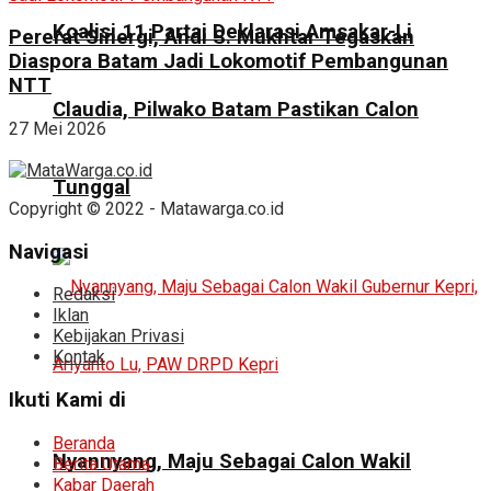
Koalisi 11 Partai Deklarasi Amsakar-Li
Pererat Sinergi, Andi S. Mukhtar Tegaskan
Diaspora Batam Jadi Lokomotif Pembangunan
NTT
Claudia, Pilwako Batam Pastikan Calon
27 Mei 2026
Tunggal
Copyright © 2022 - Matawarga.co.id
Navigasi
Redaksi
Iklan
Kebijakan Privasi
Kontak
Ikuti Kami di
Beranda
Nyannyang, Maju Sebagai Calon Wakil
Berita Utama
Kabar Daerah