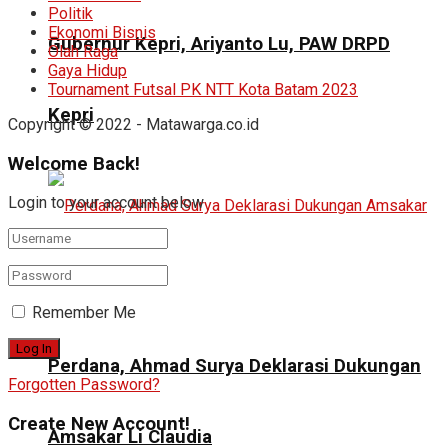
Politik
Ekonomi Bisnis
Gubernur Kepri, Ariyanto Lu, PAW DRPD
Olah Raga
Gaya Hidup
Tournament Futsal PK NTT Kota Batam 2023
Kepri
Copyright © 2022 - Matawarga.co.id
Welcome Back!
Login to your account below
Remember Me
Perdana, Ahmad Surya Deklarasi Dukungan
Forgotten Password?
Create New Account!
Amsakar Li Claudia