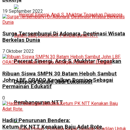
19 September 2022
Surga Tersembunyi Di Adonara, Destinasi Wisata
Berkelas Dunia
7 Oktober 2022
Pererat Sinergi, Andi S. Mukhtar Tegaskan
Ribuan Siswa SMPN 30 Batam Heboh Sambut
John LBF, ORADO Kenalkan Domino Sebagai
Diaspora Batam Jadi Lokomotif
Permainan Edukatif
0
Pembangunan NTT
Hadiri Penurunan Bendera:
Ketum PK NTT Kenakan Baju Adat Rote.