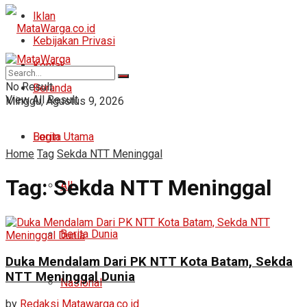
Iklan
Kebijakan Privasi
Kontak
No Result
Beranda
View All Result
Minggu, Agustus 9, 2026
Login
Berita Utama
Home
Tag
Sekda NTT Meninggal
Tag:
Sekda NTT Meninggal
All
Berita Dunia
Duka Mendalam Dari PK NTT Kota Batam, Sekda
NTT Meninggal Dunia
Nasional
by
Redaksi Matawarga.co.id