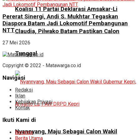
Koalisi 11 Partai Deklarasi Amsakar-Li
Pererat Sinergi, Andi S. Mukhtar Tegaskan
Diaspora Batam Jadi Lokomotif Pembangunan
NTT
Claudia, Pilwako Batam Pastikan Calon
27 Mei 2026
Tunggal
Copyright © 2022 - Matawarga.co.id
Navigasi
Redaksi
Iklan
Kebijakan Privasi
Kontak
Ikuti Kami di
Nyannyang, Maju Sebagai Calon Wakil
Beranda
Berita Utama