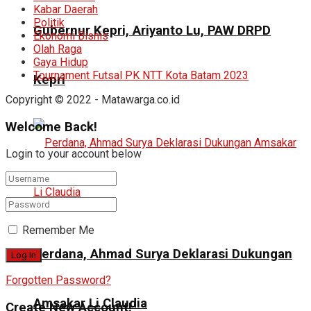
Kabar Daerah
Politik
Gubernur Kepri, Ariyanto Lu, PAW DRPD
Ekonomi Bisnis
Olah Raga
Gaya Hidup
Tournament Futsal PK NTT Kota Batam 2023
Kepri
Copyright © 2022 - Matawarga.co.id
Welcome Back!
Login to your account below
Remember Me
Perdana, Ahmad Surya Deklarasi Dukungan
Forgotten Password?
Amsakar Li Claudia
Create New Account!