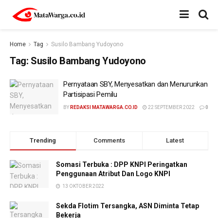
Home
Tag
Susilo Bambang Yudoyono
Tag:
Susilo Bambang Yudoyono
Pernyataan SBY, Menyesatkan dan Menurunkan
Partisipasi Pemilu
BY
REDAKSI MATAWARGA.CO.ID
22 SEPTEMBER 2022
0
Trending
Comments
Latest
Somasi Terbuka : DPP KNPI Peringatkan
Penggunaan Atribut Dan Logo KNPI
13 OKTOBER 2022
Sekda Flotim Tersangka, ASN Diminta Tetap
Bekerja