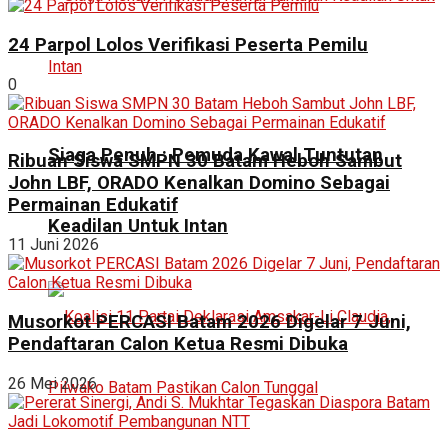
24 Parpol Lolos Verifikasi Peserta Pemilu
0
Siaga Penuh : Pemuda Kawal Tuntutan
Ribuan Siswa SMPN 30 Batam Heboh Sambut
John LBF, ORADO Kenalkan Domino Sebagai
Permainan Edukatif
Keadilan Untuk Intan
11 Juni 2026
Musorkot PERCASI Batam 2026 Digelar 7 Juni,
Pendaftaran Calon Ketua Resmi Dibuka
26 Mei 2026