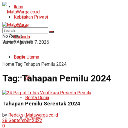
Iklan
Kebijakan Privasi
Kontak
No Result
Beranda
View All Result
Jumat, Agustus 7, 2026
Login
Berita Utama
Home
Tag
Tahapan Pemilu 2024
Tag:
Tahapan Pemilu 2024
All
Berita Dunia
Tahapan Pemilu Serentak 2024
by
Redaksi Matawarga.co.id
Nasional
28 September 2022
0