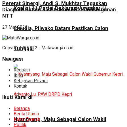
Pererat Sinergi, Andi S. Mukhtar Tegaskan
Koalisi 11 Partai Deklarasi Amsakar-Li
Diaspora Batam Jadi Lokomotif Pembangunan
NTT
27 Mei 2026
Claudia, Pilwako Batam Pastikan Calon
Copyright © 2022 - Matawarga.co.id
Tunggal
Navigasi
Redaksi
Iklan
Kebijakan Privasi
Kontak
Ikuti Kami di
Beranda
Berita Utama
Nyannyang, Maju Sebagai Calon Wakil
Kabar Daerah
Politik