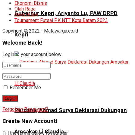
Ekonomi Bisnis
Olah Raga
Gubernur Kepri, Ariyanto Lu, PAW DRPD
Gaya Hidup
Tournament Futsal PK NTT Kota Batam 2023
Copyright © 2022 - Matawarga.co.id
Kepri
Welcome Back!
Login to your account below
Remember Me
Forgotten Password?
Perdana, Ahmad Surya Deklarasi Dukungan
Create New Account!
Amsakar Li Claudia
Fill the forms below to register