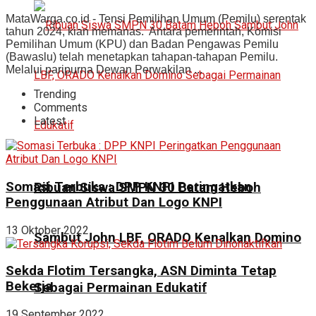
MataWarga.co.id - Tensi Pemilihan Umum (Pemilu) serentak
tahun 2024, kian memanas. Antara pemerintah, Komisi
Pemilihan Umum (KPU) dan Badan Pengawas Pemilu
(Bawaslu) telah menetapkan tahapan-tahapan Pemilu.
Melalui paripurna Dewan Perwakilan ...
Trending
Comments
Latest
Somasi Terbuka : DPP KNPI Peringatkan
Ribuan Siswa SMPN 30 Batam Heboh
Penggunaan Atribut Dan Logo KNPI
13 Oktober 2022
Sambut John LBF, ORADO Kenalkan Domino
Sekda Flotim Tersangka, ASN Diminta Tetap
Bekerja
Sebagai Permainan Edukatif
19 September 2022